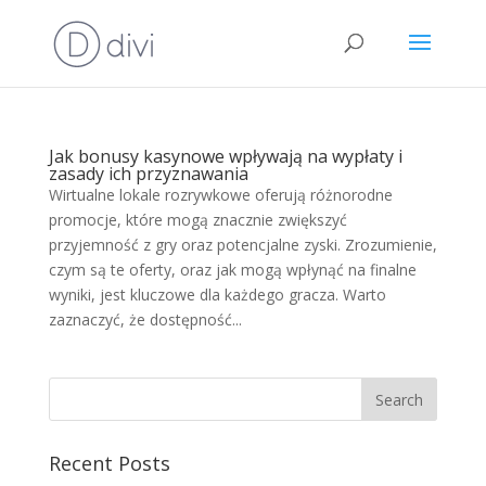
Jak bonusy kasynowe wpływają na wypłaty i
zasady ich przyznawania
Wirtualne lokale rozrywkowe oferują różnorodne
promocje, które mogą znacznie zwiększyć
przyjemność z gry oraz potencjalne zyski. Zrozumienie,
czym są te oferty, oraz jak mogą wpłynąć na finalne
wyniki, jest kluczowe dla każdego gracza. Warto
zaznaczyć, że dostępność...
Recent Posts