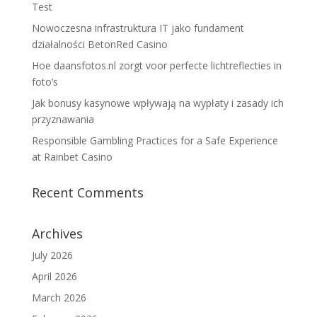
Test
Nowoczesna infrastruktura IT jako fundament
działalności BetonRed Casino
Hoe daansfotos.nl zorgt voor perfecte lichtreflecties in
foto’s
Jak bonusy kasynowe wpływają na wypłaty i zasady ich
przyznawania
Responsible Gambling Practices for a Safe Experience
at Rainbet Casino
Recent Comments
Archives
July 2026
April 2026
March 2026