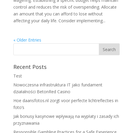
wagering. Establishing a specific budget helps maintain
control and reduces the risk of overspending. Allocate
an amount that you can afford to lose without
affecting your daily life. Consider implementing...
« Older Entries
Recent Posts
Test
Nowoczesna infrastruktura IT jako fundament
działalności BetonRed Casino
Hoe daansfotos.nl zorgt voor perfecte lichtreflecties in
foto’s
Jak bonusy kasynowe wpływają na wypłaty i zasady ich
przyznawania
Responsible Gambling Practices for a Safe Experience