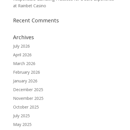
at Rainbet Casino
Recent Comments
Archives
July 2026
April 2026
March 2026
February 2026
January 2026
December 2025
November 2025
October 2025
July 2025
May 2025