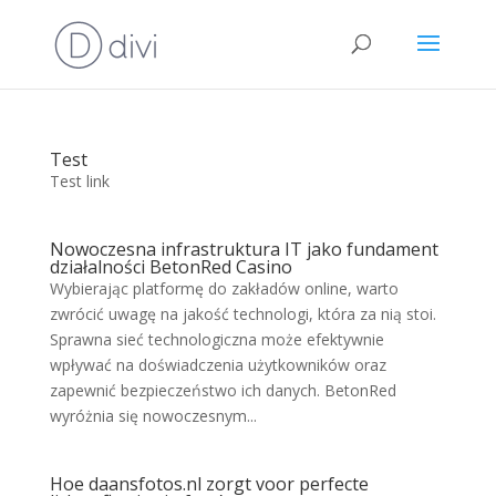
Test
Test link
Nowoczesna infrastruktura IT jako fundament
działalności BetonRed Casino
Wybierając platformę do zakładów online, warto
zwrócić uwagę na jakość technologi, która za nią stoi.
Sprawna sieć technologiczna może efektywnie
wpływać na doświadczenia użytkowników oraz
zapewnić bezpieczeństwo ich danych. BetonRed
wyróżnia się nowoczesnym...
Hoe daansfotos.nl zorgt voor perfecte